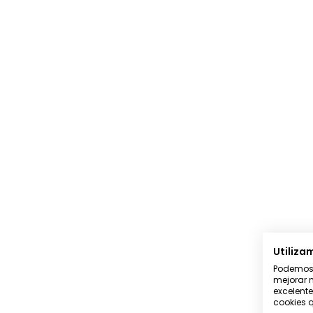
Utiliza
Podemos u
mejorar n
excelente
cookies q